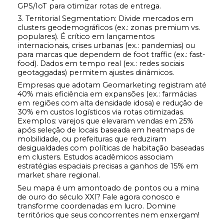
GPS/IoT para otimizar rotas de entrega.
3. Territorial Segmentation: Divide mercados em
clusters geodemográficos (ex.: zonas premium vs.
populares). É crítico em lançamentos
internacionais, crises urbanas (ex.: pandemias) ou
para marcas que dependem de foot traffic (ex.: fast-
food). Dados em tempo real (ex.: redes sociais
geotaggadas) permitem ajustes dinâmicos.
Empresas que adotam Geomarketing registram até
40% mais eficiência em expansões (ex.: farmácias
em regiões com alta densidade idosa) e redução de
30% em custos logísticos via rotas otimizadas.
Exemplos: varejos que elevaram vendas em 25%
após seleção de locais baseada em heatmaps de
mobilidade, ou prefeituras que reduziram
desigualdades com políticas de habitação baseadas
em clusters. Estudos acadêmicos associam
estratégias espaciais precisas a ganhos de 15% em
market share regional.
Seu mapa é um amontoado de pontos ou a mina
de ouro do século XXI? Fale agora conosco e
transforme coordenadas em lucro. Domine
territórios que seus concorrentes nem enxergam!