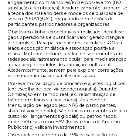
engajamento com sensores/IoT) e pós-evento (ROI,
satisfação e lembrança). Academicamente, alinham-se
à teoria dos stakeholders e modelos de qualidade de
serviço (SERVQUAL), mapeando percepções de
participantes, patrocinadores e organizadores.
Objetivam alinhar expectativas x realidade, identificar
gaps operacionais e quantificar valor gerado (tangível
e intangível). Para patrocinadores, calcula-se ROI via
leads, exposição midiática e associação positiva à
marca. Métodos incluem análise de sentimentos em
redes sociais, rastreamento ocular para medir atenção
a branding e modelos de atribuição multicanal.
Academicamente, servem para explorar correlações
entre experiência sensorial e fidelização.
Pré-evento: Validação de conceito e ajustes logísticos
(ex.: escolha de local via geodemografia). Durante:
Otimização em tempo real (ex.: redistribuição de
tráfego em feiras via heatmaps). Pós-evento:
Mensuração de legado (ex.: NPS de participantes,
share of voice gerado). São críticas em eventos de alto
custo (ex.: lançamentos globais) ou patrocinados,
onde métricas como EAV (Equivalência de Anúncio
Publicitário) validam investimentos.
Cases incluem aumento de 35% na satisfação pós-